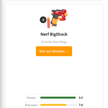
9
Nerf BigShock
N-Strike Elite Mega
Voir sur Amazon →
Portée
9.5
Précision
7.0