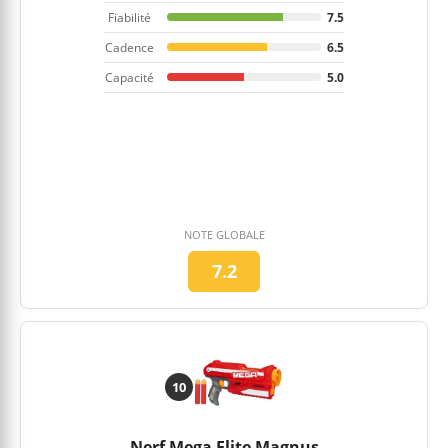
Fiabilité
7.5
Cadence
6.5
Capacité
5.0
NOTE GLOBALE
7.2
10
Nerf Mega Elite Magnus