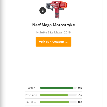
3
Nerf Mega Motostryke
N-Strike Elite Mega · 2019
Voir sur Amazon →
Portée
9.0
Précision
7.5
Fiabilité
8.0