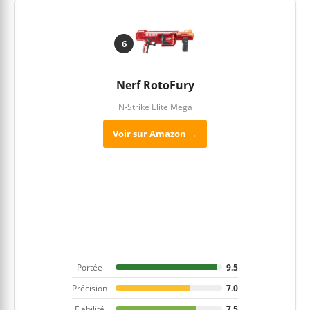
6
Nerf RotoFury
N-Strike Elite Mega
Voir sur Amazon →
Portée
9.5
Précision
7.0
Fiabilité
7.5