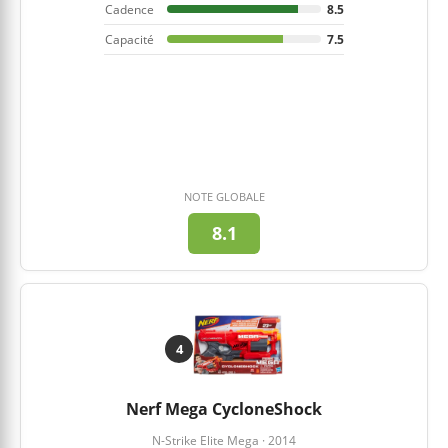
Cadence
8.5
Capacité
7.5
NOTE GLOBALE
8.1
4
Nerf Mega CycloneShock
N-Strike Elite Mega · 2014