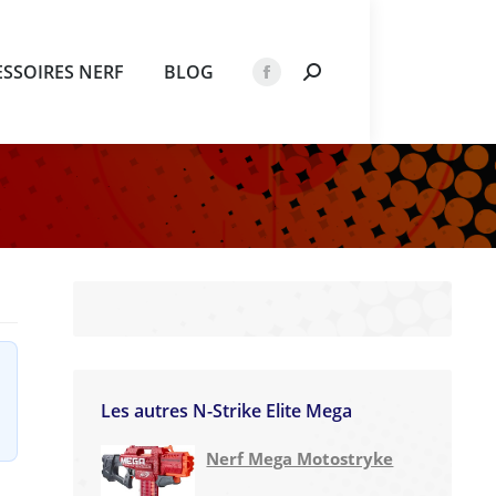
ESSOIRES NERF
BLOG
Recherche
La
:
page
Facebook
s'ouvre
dans
une
nouvelle
fenêtre
Les autres N-Strike Elite Mega
Nerf Mega Motostryke