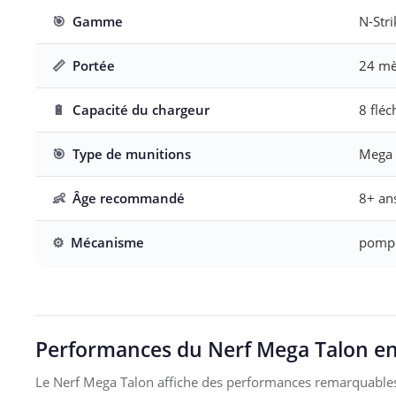
🎯
Gamme
N-Stri
📏
Portée
24 mè
🔋
Capacité du chargeur
8 fléc
🎯
Type de munitions
Mega
👶
Âge recommandé
8+ an
⚙️
Mécanisme
pompe
Performances du Nerf Mega Talon en 
Le Nerf Mega Talon affiche des performances remarquables 