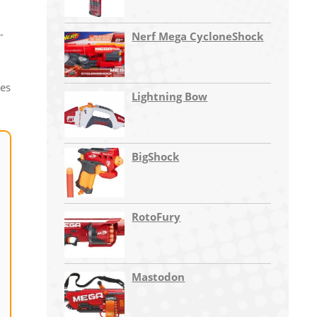
-
Nerf Mega CycloneShock
ses
Lightning Bow
BigShock
RotoFury
Mastodon