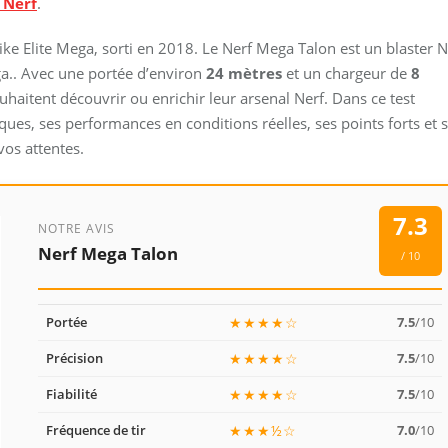
 Nerf
.
ke Elite Mega, sorti en 2018. Le Nerf Mega Talon est un blaster N
ga.. Avec une portée d’environ
24 mètres
et un chargeur de
8
uhaitent découvrir ou enrichir leur arsenal Nerf. Dans ce test
ues, ses performances en conditions réelles, ses points forts et 
vos attentes.
7.3
NOTRE AVIS
Nerf Mega Talon
/ 10
Portée
★★★★☆
7.5
/10
Précision
★★★★☆
7.5
/10
Fiabilité
★★★★☆
7.5
/10
Fréquence de tir
★★★½☆
7.0
/10