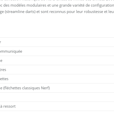
vec des modèles modulaires et une grande variété de configuration
nge (streamline darts) et sont reconnus pour leur robustesse et leu
r
ommuniquée
ke
tres
hettes
e (fléchettes classiques Nerf)
 à ressort