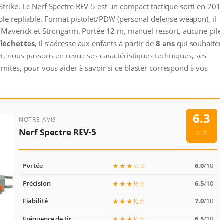
trike. Le Nerf Spectre REV-5 est un compact tactique sorti en 20
sible repliable. Format pistolet/PDW (personal defense weapon), il
s Maverick et Strongarm. Portée 12 m, manuel ressort, aucune pile
fléchettes
, il s’adresse aux enfants à partir de
8 ans
qui souhaite
et, nous passons en revue ses caractéristiques techniques, ses
limites, pour vous aider à savoir si ce blaster correspond à vos
6.3
NOTRE AVIS
Nerf Spectre REV-5
/ 10
Portée
★★★☆☆
6.0
/10
Précision
★★★½☆
6.5
/10
Fiabilité
★★★½☆
7.0
/10
Fréquence de tir
★★★½☆
6.5
/10