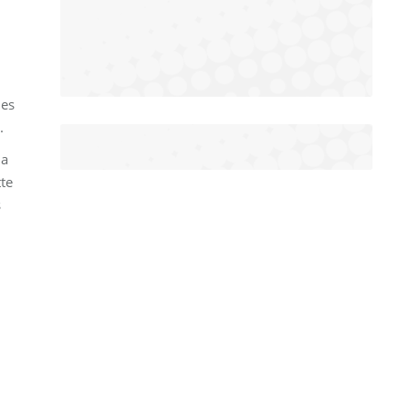
des
.
la
tte
s