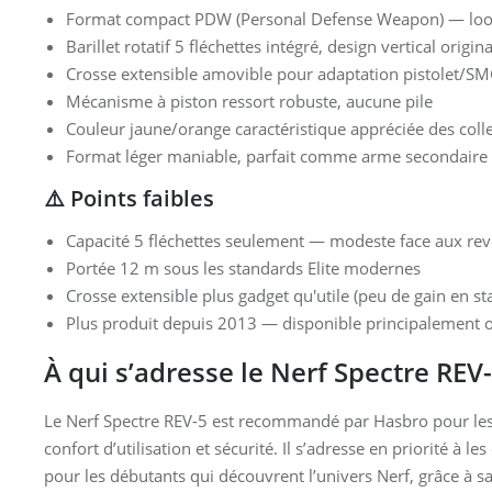
Format compact PDW (Personal Defense Weapon) — look
Barillet rotatif 5 fléchettes intégré, design vertical origina
Crosse extensible amovible pour adaptation pistolet/S
Mécanisme à piston ressort robuste, aucune pile
Couleur jaune/orange caractéristique appréciée des coll
Format léger maniable, parfait comme arme secondaire
⚠️ Points faibles
Capacité 5 fléchettes seulement — modeste face aux r
Portée 12 m sous les standards Elite modernes
Crosse extensible plus gadget qu'utile (peu de gain en sta
Plus produit depuis 2013 — disponible principalement 
À qui s’adresse le Nerf Spectre REV-
Le Nerf Spectre REV-5 est recommandé par Hasbro pour les
confort d’utilisation et sécurité. Il s’adresse en priorité à le
pour les débutants qui découvrent l’univers Nerf, grâce à sa s