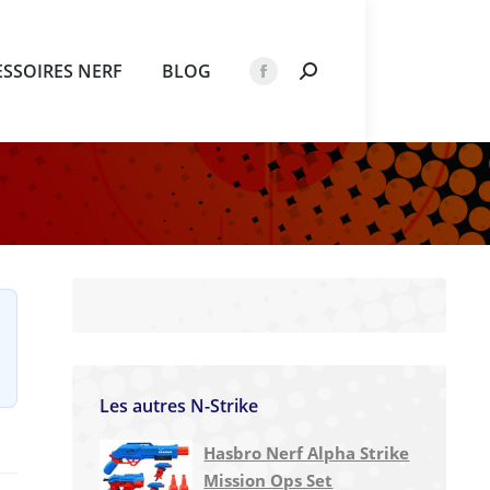
ESSOIRES NERF
BLOG
Recherche
La
:
page
Facebook
s'ouvre
dans
une
nouvelle
fenêtre
Les autres N-Strike
Hasbro Nerf Alpha Strike
Mission Ops Set