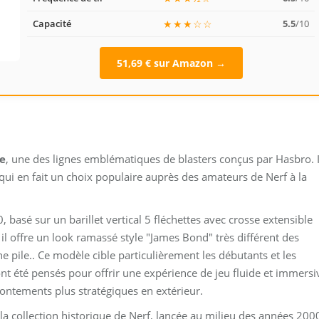
Capacité
★★★☆☆
5.5
/10
51,69 € sur Amazon →
ke
, une des lignes emblématiques de blasters conçus par Hasbro. I
 qui en fait un choix populaire auprès des amateurs de Nerf à la
 basé sur un barillet vertical 5 fléchettes avec crosse extensible
l offre un look ramassé style "James Bond" très différent des
 pile.. Ce modèle cible particulièrement les débutants et les
 ont été pensés pour offrir une expérience de jeu fluide et immersi
rontements plus stratégiques en extérieur.
la collection historique de Nerf, lancée au milieu des années 200