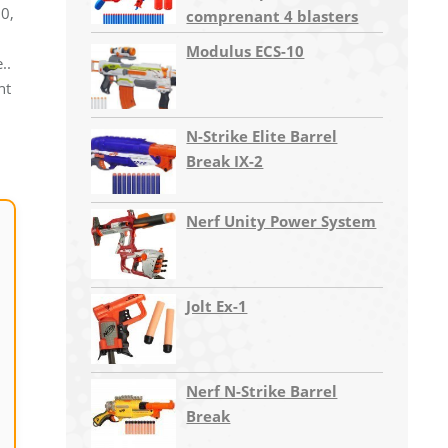
10,
comprenant 4 blasters
Modulus ECS-10
..
nt
N-Strike Elite Barrel
Break IX-2
Nerf Unity Power System
Jolt Ex-1
Nerf N-Strike Barrel
Break