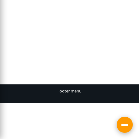
Nerf Spectre REV-5
N-Strike
Par
jonathan
14 août 2012
3 Commentaires
⚡ Réponse rapide Le Nerf Spectre REV-5 est un
blaster Nerf N-Strike.Mécanisme : piston à ressort ·
Portée : 12 m · Capacité : 5 fléchettes N-Strike · Dès
8 ans · Note rédaction : 6.3/10 ← Tous les Nerf N-
Strike Le Nerf Spectre REV-5 est un blaster Nerf de
la gamme N-Strike. Le Nerf…
Footer menu