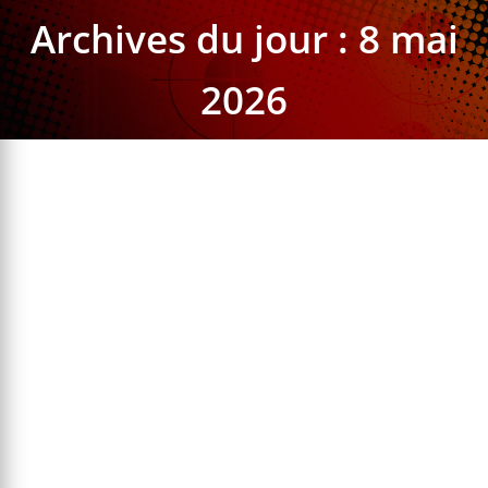
Archives du jour :
8 mai
2026
Nerf Ultra Dorado
Ultra
Par
sviaud
8 mai 2026
Laisser un commentaire
⚡ Réponse rapide Le Nerf Ultra Dorado est un