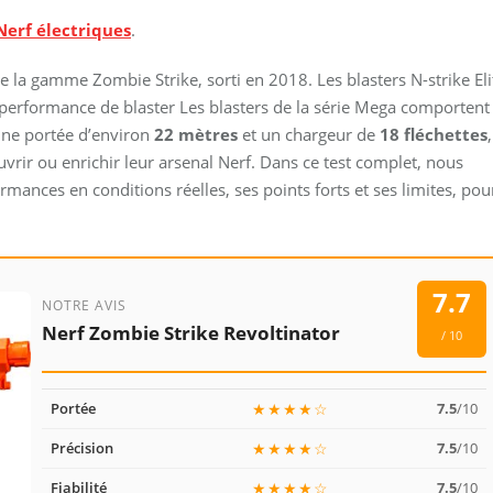
Nerf électriques
.
e la gamme Zombie Strike, sorti en 2018. Les blasters N-strike Eli
 de performance de blaster Les blasters de la série Mega comportent
 une portée d’environ
22 mètres
et un chargeur de
18 fléchettes
,
vrir ou enrichir leur arsenal Nerf. Dans ce test complet, nous
mances en conditions réelles, ses points forts et ses limites, pou
7.7
NOTRE AVIS
Nerf Zombie Strike Revoltinator
/ 10
Portée
★★★★☆
7.5
/10
Précision
★★★★☆
7.5
/10
Fiabilité
★★★★☆
7.5
/10