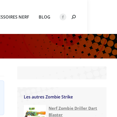
ESSOIRES NERF
BLOG
Recherche
La
:
page
Facebook
s'ouvre
dans
une
nouvelle
fenêtre
Les autres Zombie Strike
Nerf Zombie Driller Dart
Blaster