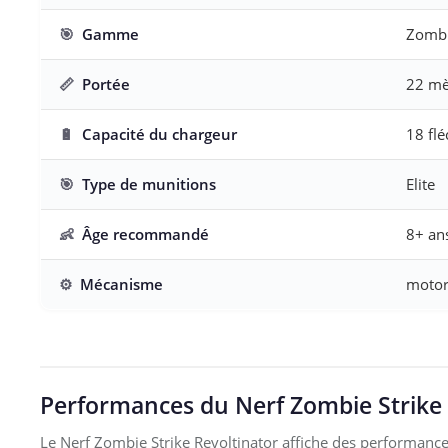
🎯
Gamme
Zombi
📏
Portée
22 mè
🔋
Capacité du chargeur
18 flé
🎯
Type de munitions
Elite
👶
Âge recommandé
8+ an
⚙️
Mécanisme
motori
Performances du Nerf Zombie Strike R
Le Nerf Zombie Strike Revoltinator affiche des performance