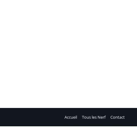
les, pression) · Portée : 8 m · Réservoir : 1 mL · Dès 6
Accueil
Tous les Nerf
Contact