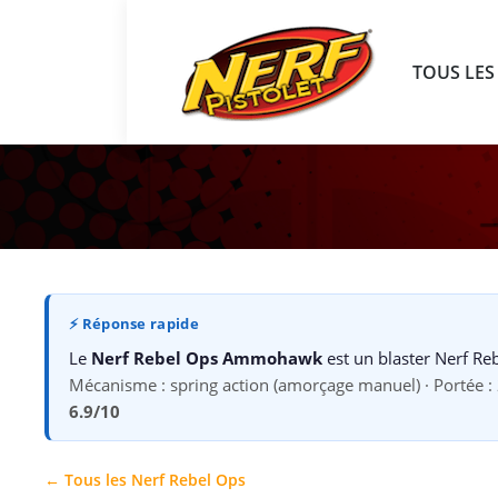
TOUS LES
⚡ Réponse rapide
Le
Nerf Rebel Ops Ammohawk
est un blaster Nerf Re
Mécanisme : spring action (amorçage manuel) · Portée : 22
6.9/10
← Tous les Nerf Rebel Ops