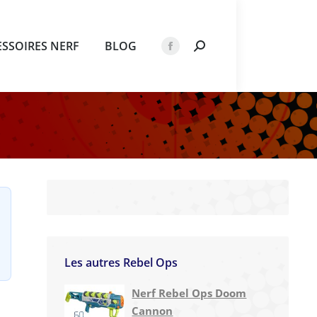
ESSOIRES NERF
BLOG
Recherche
La
:
page
Facebook
s'ouvre
dans
une
nouvelle
fenêtre
Les autres Rebel Ops
Nerf Rebel Ops Doom
Cannon