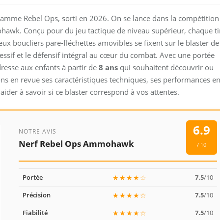
 gamme Rebel Ops, sorti en 2026. On se lance dans la compétition
awk. Conçu pour du jeu tactique de niveau supérieur, chaque ti
x boucliers pare-fléchettes amovibles se fixent sur le blaster de
gressif et le défensif intégral au cœur du combat. Avec une portée
’adresse aux enfants à partir de
8 ans
qui souhaitent découvrir ou
ons en revue ses caractéristiques techniques, ses performances e
 aider à savoir si ce blaster correspond à vos attentes.
6.9
NOTRE AVIS
Nerf Rebel Ops Ammohawk
/ 10
Portée
★★★★☆
7.5
/10
Précision
★★★★☆
7.5
/10
Fiabilité
★★★★☆
7.5
/10