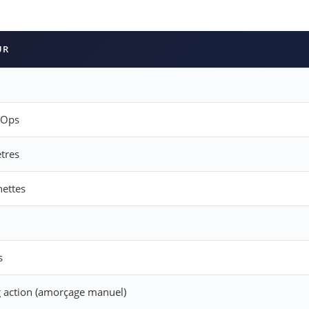
UR
 Ops
tres
hettes
s
g action (amorçage manuel)