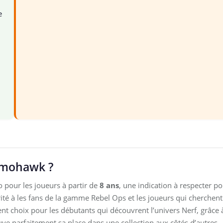
e
Ammohawk ?
our les joueurs à partir de
8 ans
, une indication à respecter p
iorité à les fans de la gamme Rebel Ops et les joueurs qui cherchent
ent choix pour les débutants qui découvrent l’univers Nerf, grâce 
trouve parfaitement sa place dans une collection aux côtés d’autres