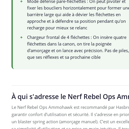
+
Mode défense pare-fléchettes : On peut pivoter et
fixer les boucliers horizontalement pour former un
barrière large qui aide à dévier les fléchettes en
approche et à défendre sa position pendant qu'on
recharge pour mieux se relanc
+
Chargeur frontal de 4 fléchettes : On insère quatre
fléchettes dans la canon, on tire la poignée
d'amorçage et on lance avec précision. Pas de piles,
que ses réflexes et sa prochaine cible
À qui s'adresse le Nerf Rebel Ops 
Le Nerf Rebel Ops Ammohawk est recommandé par Hasbro p
garantir confort d’utilisation et sécurité. Il s’adresse en pr
un blaster spring action (amorçage manuel). C’est un excell
sa simplicité d’utilisation et sa prise en main intuitive. Il 