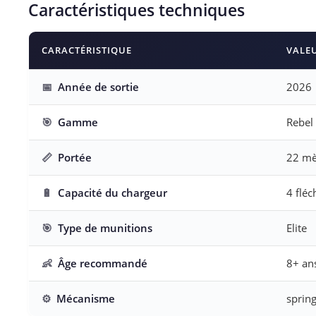
Caractéristiques techniques
CARACTÉRISTIQUE
VALE
📅
Année de sortie
2026
🎯
Gamme
Rebel
📏
Portée
22 mè
🔋
Capacité du chargeur
4 fléc
🎯
Type de munitions
Elite
👶
Âge recommandé
8+ an
⚙️
Mécanisme
sprin