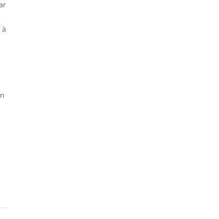
ar
 à
un