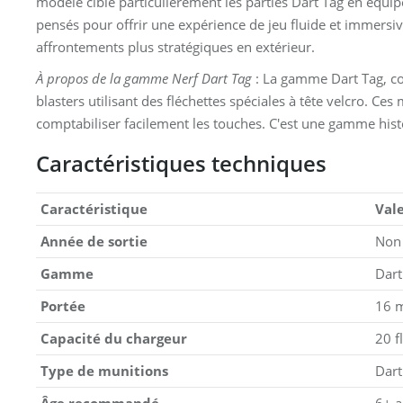
modèle cible particulièrement les parties Dart Tag en équipe
pensés pour offrir une expérience de jeu fluide et immersiv
affrontements plus stratégiques en extérieur.
À propos de la gamme Nerf Dart Tag
: La gamme Dart Tag, co
blasters utilisant des fléchettes spéciales à tête velcro. Ces
comptabiliser facilement les touches. C'est une gamme hist
Caractéristiques techniques
Caractéristique
Val
Année de sortie
Non
Gamme
Dart
Portée
16 
Capacité du chargeur
20 f
Type de munitions
Dart