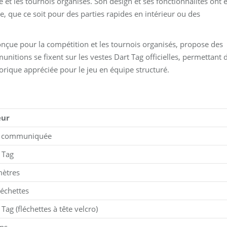
 et les tournois organisés. Son design et ses fonctionnalités ont 
e, que ce soit pour des parties rapides en intérieur ou des
nçue pour la compétition et les tournois organisés, propose des
 munitions se fixent sur les vestes Dart Tag officielles, permettant 
orique appréciée pour le jeu en équipe structuré.
eur
 communiquée
 Tag
mètres
léchettes
 Tag (fléchettes à tête velcro)