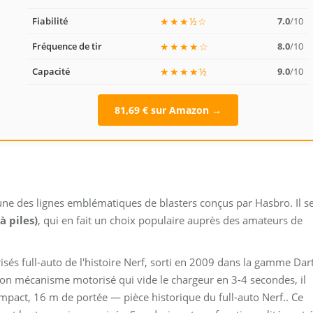
Fiabilité
★★★½☆
7.0
/10
Fréquence de tir
★★★★☆
8.0
/10
Capacité
★★★★½
9.0
/10
81,69 € sur Amazon →
une des lignes emblématiques de blasters conçus par Hasbro. Il s
à piles)
, qui en fait un choix populaire auprès des amateurs de
isés full-auto de l'histoire Nerf, sorti en 2009 dans la gamme Dar
et son mécanisme motorisé qui vide le chargeur en 3-4 secondes, il
act, 16 m de portée — pièce historique du full-auto Nerf.. Ce