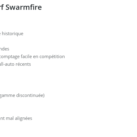
erf Swarmfire
 historique
ondes
— comptage facile en compétition
ll-auto récents
 (gamme discontinuée)
sont mal alignées