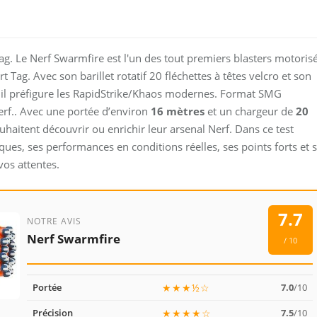
g. Le Nerf Swarmfire est l'un des tout premiers blasters motoris
 Tag. Avec son barillet rotatif 20 fléchettes à têtes velcro et son
 il préfigure les RapidStrike/Khaos modernes. Format SMG
erf.. Avec une portée d’environ
16 mètres
et un chargeur de
20
uhaitent découvrir ou enrichir leur arsenal Nerf. Dans ce test
ues, ses performances en conditions réelles, ses points forts et 
vos attentes.
7.7
NOTRE AVIS
Nerf Swarmfire
/ 10
Portée
★★★½☆
7.0
/10
Précision
★★★★☆
7.5
/10