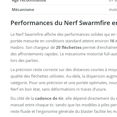
Âge recommandé
6+ a
Mécanisme
moto
Performances du Nerf Swarmfire en
Le Nerf Swarmfire affiche des performances solides qui en f
portée mesurée en conditions standard atteint environ
16 
Hasbro. Son chargeur de
20 fléchettes
permet d’enchaîner 
des affrontements rapides. Le mécanisme motorisé full-auto
lors des parties.
La précision reste correcte sur des distances courtes à mo
qualité des fléchettes utilisées. Au-delà, la dispersion aug
catégorie. Pour une précision et une portée optimales, nous
Nerf en bon état, sans déformations ni traces d’usure.
Du côté de la
cadence de tir
, elle dépend directement du
manuel entre chaque tir, tandis que les modèles à piles per
reste fluide et l’ergonomie générale du blaster facilite les 