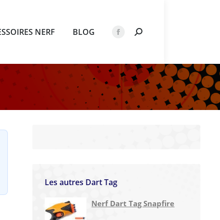
ESSOIRES NERF
BLOG
Recherche
La
:
page
Facebook
s'ouvre
dans
une
nouvelle
fenêtre
Les autres Dart Tag
Nerf Dart Tag Snapfire